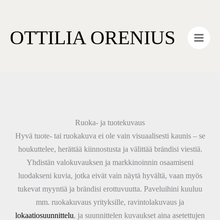
Skip
Main
to
Men
OTTILIA ORENIUS
content
Ruoka- ja tuotekuvaus
Hyvä tuote- tai ruokakuva ei ole vain visuaalisesti kaunis – se
houkuttelee, herättää kiinnostusta ja välittää brändisi viestiä.
Yhdistän valokuvauksen ja markkinoinnin osaamiseni
luodakseni kuvia, jotka eivät vain näytä hyvältä, vaan myös
tukevat myyntiä ja brändisi erottuvuutta. Paveluihini kuuluu
mm. ruokakuvaus yrityksille, ravintolakuvaus ja
lokaatiosuunnittelu
, ja suunnittelen kuvaukset aina asetettujen