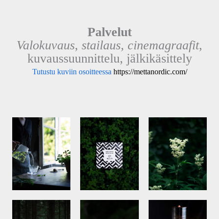
Palvelut
Valokuvaus, stailaus, cinemagraafit
,
kuvaussuunnittelu, jälkikäsittely
Tutustu kuviin osoitteessa
https://mettanordic.com/