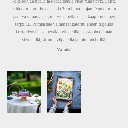
keksipohjan päälle ja kaada päälle vielä rahkatäyte. Paista
rahkatorttu uunin alatasolla 30 minuutin ajan. Anna tortun
jäähtyä vuoassa ja siirrä vielä hetkeksi jääkaappiin ennen
tarjoilua. Viimeistele valmis rahkatorttu ennen tarjoilua
koristelemalla se persikkaviipaleilla, passionhedelmän
siemenillä, sitruunaviipaleilla ja mintunlehdillä.
Valmis!