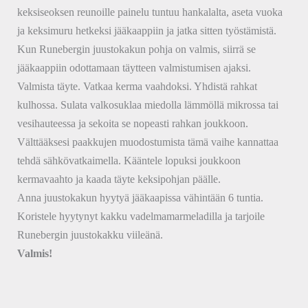
keksiseoksen reunoille painelu tuntuu hankalalta, aseta vuoka
ja keksimuru hetkeksi jääkaappiin ja jatka sitten työstämistä.
Kun Runebergin juustokakun pohja on valmis, siirrä se
jääkaappiin odottamaan täytteen valmistumisen ajaksi.
Valmista täyte. Vatkaa kerma vaahdoksi. Yhdistä rahkat
kulhossa. Sulata valkosuklaa miedolla lämmöllä mikrossa tai
vesihauteessa ja sekoita se nopeasti rahkan joukkoon.
Välttääksesi paakkujen muodostumista tämä vaihe kannattaa
tehdä sähkövatkaimella. Kääntele lopuksi joukkoon
kermavaahto ja kaada täyte keksipohjan päälle.
Anna juustokakun hyytyä jääkaapissa vähintään 6 tuntia.
Koristele hyytynyt kakku vadelmamarmeladilla ja tarjoile
Runebergin juustokakku viileänä.
Valmis!