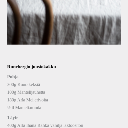
Runebergin juustokakku
Pohja
300g Kaurakeksiä
100g Mantelijauhetta
180g Arla Meijerivoita
½ tl Manteliaromia
Täyte
400g Arla Ihana Rahka vanilja laktoositon