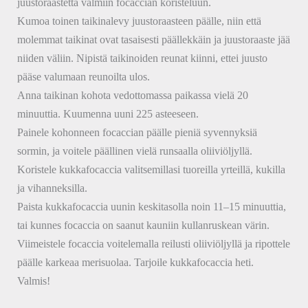
juustoraastetta valmiin focaccian koristeluun.
Kumoa toinen taikinalevy juustoraasteen päälle, niin että
molemmat taikinat ovat tasaisesti päällekkäin ja juustoraaste jää
niiden väliin. Nipistä taikinoiden reunat kiinni, ettei juusto
pääse valumaan reunoilta ulos.
Anna taikinan kohota vedottomassa paikassa vielä 20
minuuttia. Kuumenna uuni 225 asteeseen.
Painele kohonneen focaccian päälle pieniä syvennyksiä
sormin, ja voitele päällinen vielä runsaalla oliiviöljyllä.
Koristele kukkafocaccia valitsemillasi tuoreilla yrteillä, kukilla
ja vihanneksilla.
Paista kukkafocaccia uunin keskitasolla noin 11–15 minuuttia,
tai kunnes focaccia on saanut kauniin kullanruskean värin.
Viimeistele focaccia voitelemalla reilusti oliiviöljyllä ja ripottele
päälle karkeaa merisuolaa. Tarjoile kukkafocaccia heti.
Valmis!