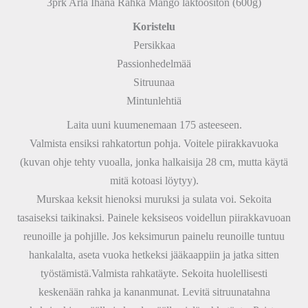
3prk Arla Ihana Rahka Mango laktoositon (600g)
Koristelu
Persikkaa
Passionhedelmää
Sitruunaa
Mintunlehtiä
Laita uuni kuumenemaan 175 asteeseen.
Valmista ensiksi rahkatortun pohja. Voitele piirakkavuoka
(kuvan ohje tehty vuoalla, jonka halkaisija 28 cm, mutta käytä
mitä kotoasi löytyy).
Murskaa keksit hienoksi muruksi ja sulata voi. Sekoita
tasaiseksi taikinaksi. Painele keksiseos voidellun piirakkavuoan
reunoille ja pohjille. Jos keksimurun painelu reunoille tuntuu
hankalalta, aseta vuoka hetkeksi jääkaappiin ja jatka sitten
työstämistä.Valmista rahkatäyte. Sekoita huolellisesti
keskenään rahka ja kananmunat. Levitä sitruunatahna