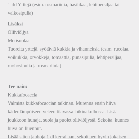
1 rkl Yrttejä (esim. rosmariinia, basilikaa, lehtipersiljaa tai
valkosipulia)
Lisäksi
Oliiviöljyä
Merisuolaa
Tuoreita yrttejä, syötäviä kukkia ja vihanneksia (esim. rucolaa,
voikukkia, orvokkeja, tomaattia, punasipulia, lehtipersiljaa,
ruohosipulia ja rosmariinia)
Tee näin:
Kukkafocaccia
Valmista kukkafocaccian taikinan. Murenna ensin hiiva
kädenlämpöiseen veteen tilavassa taikinakulhossa. Lisää
joukkoon hunaja, suola ja puolet oliiviöljystä. Sekoita, kunnes
hiiva on liuennut.
Lisää sitten jauhoja 1 dl kerrallaan, sekoittaen hyvin jokaisen