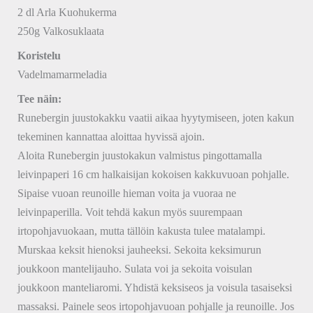
2 dl Arla Kuohukerma
250g Valkosuklaata
Koristelu
Vadelmamarmeladia
Tee näin:
Runebergin juustokakku vaatii aikaa hyytymiseen, joten kakun
tekeminen kannattaa aloittaa hyvissä ajoin.
Aloita Runebergin juustokakun valmistus pingottamalla
leivinpaperi 16 cm halkaisijan kokoisen kakkuvuoan pohjalle.
Sipaise vuoan reunoille hieman voita ja vuoraa ne
leivinpaperilla. Voit tehdä kakun myös suurempaan
irtopohjavuokaan, mutta tällöin kakusta tulee matalampi.
Murskaa keksit hienoksi jauheeksi. Sekoita keksimurun
joukkoon mantelijauho. Sulata voi ja sekoita voisulan
joukkoon manteliaromi. Yhdistä keksiseos ja voisula tasaiseksi
massaksi. Painele seos irtopohjavuoan pohjalle ja reunoille. Jos