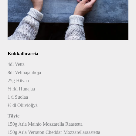
Kukkafocaccia
4dl Vettä
8dl Vehnäjauhoja
25g Hiivaa
½ rkl Hunajaa
1 tl Suolaa
½ dl Oliiviöljyä
Täyte
150g Arla Mainio Mozzarella Raastetta
150g Arla Verraton Cheddar-Mozzarellaraastetta