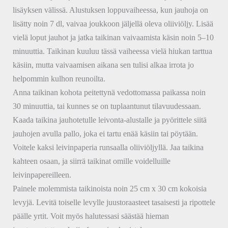
lisäyksen välissä. Alustuksen loppuvaiheessa, kun jauhoja on
lisätty noin 7 dl, vaivaa joukkoon jäljellä oleva oliiviöljy. Lisää
vielä loput jauhot ja jatka taikinan vaivaamista käsin noin 5–10
minuuttia. Taikinan kuuluu tässä vaiheessa vielä hiukan tarttua
käsiin, mutta vaivaamisen aikana sen tulisi alkaa irrota jo
helpommin kulhon reunoilta.
Anna taikinan kohota peitettynä vedottomassa paikassa noin
30 minuuttia, tai kunnes se on tuplaantunut tilavuudessaan.
Kaada taikina jauhotetulle leivonta-alustalle ja pyörittele siitä
jauhojen avulla pallo, joka ei tartu enää käsiin tai pöytään.
Voitele kaksi leivinpaperia runsaalla oliiviöljyllä. Jaa taikina
kahteen osaan, ja siirrä taikinat omille voidelluille
leivinpapereilleen.
Painele molemmista taikinoista noin 25 cm x 30 cm kokoisia
levyjä. Levitä toiselle levylle juustoraasteet tasaisesti ja ripottele
päälle yrtit. Voit myös halutessasi säästää hieman